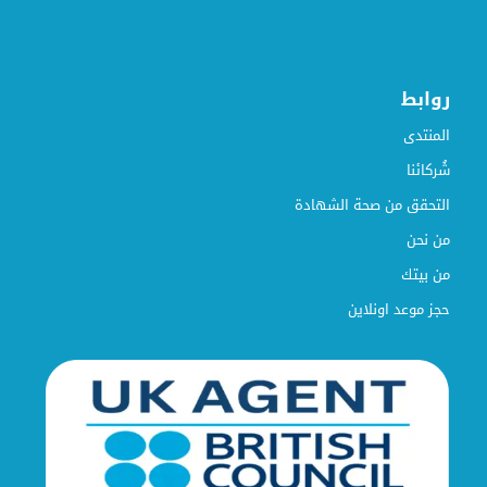
روابط
المنتدى
شُركائنا
التحقق من صحة الشهادة
من نحن
من بيتك
حجز موعد اونلاين