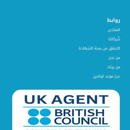
روابط
المنتدى
شُركائنا
التحقق من صحة الشهادة
من نحن
من بيتك
حجز موعد اونلاين