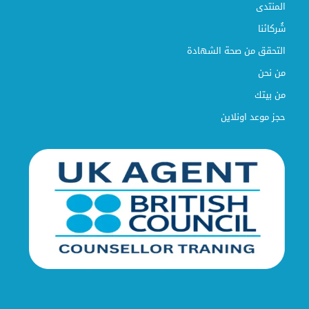
المنتدى
شُركائنا
التحقق من صحة الشهادة
من نحن
من بيتك
حجز موعد اونلاين