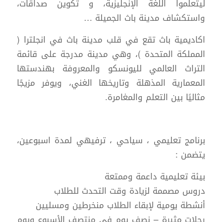
ليتعلموا اللغة الإنجليزية، و تكوين صداقات،
واستكشاف مدينة باث الجميلة …
اكاديمية باث تقع في قلب مدينة باث في انجلترا (
المملكة المتحدة )، وهي مدينة مدرجة على قائمة
التراث العالمي لليونسكو والمعروفة بهندستها
المعمارية المذهلة وتاريخها الغني، ويوفر مزيجًا
مثاليًا بين التعلم والمغامرة.
برنامج تعليمي ، سياحي ، ترفيهي لمدة اسبوعين،
يتضمن :
بيئة تعليمية داعمة وممتعة
دروس مصممة لزيادة وقت التحدث للطلاب
أنشطة يومية لإبقاء الطلاب منخرطين ومسليين
رحلات مثيرة – نصف يوم في منتصف الأسبوع ويوم