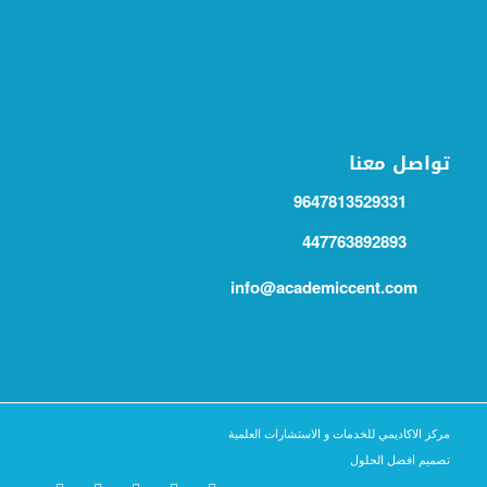
تواصل معنا
9647813529331
447763892893
info@academiccent.com
مركز الاكاديمي للخدمات و الاستشارات العلمية
تصميم افضل الحلول